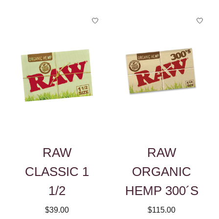
RAW
RAW
CLASSIC 1
ORGANIC
1/2
HEMP 300´S
$39.00
$115.00