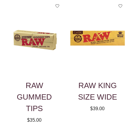
RAW
RAW KING
GUMMED
SIZE WIDE
TIPS
$39.00
$35.00