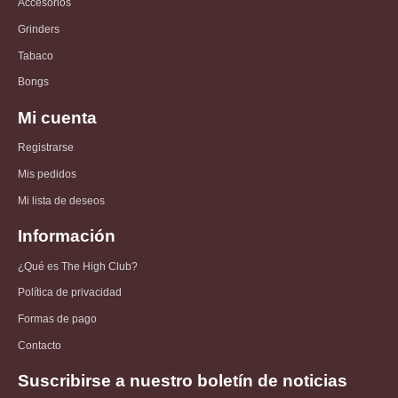
Accesorios
Grinders
Tabaco
Bongs
Mi cuenta
Registrarse
Mis pedidos
Mi lista de deseos
Información
¿Qué es The High Club?
Política de privacidad
Formas de pago
Contacto
Suscribirse a nuestro boletín de noticias