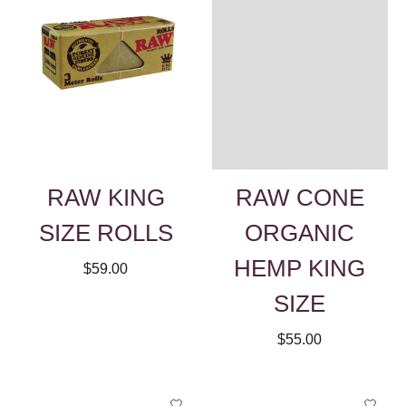
RAW KING
RAW CONE
SIZE ROLLS
ORGANIC
HEMP KING
$59.00
SIZE
$55.00