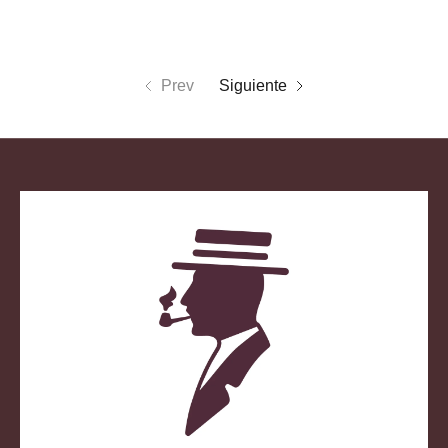
Prev
Siguiente