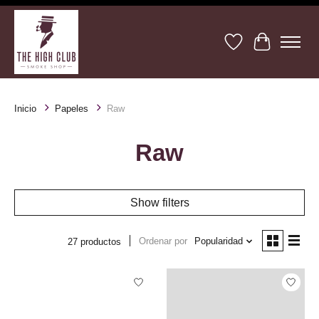
Lista de deseos
Cesta
Inicio
Papeles
Raw
Raw
Show filters
Ordenar por
Popularidad
27 productos