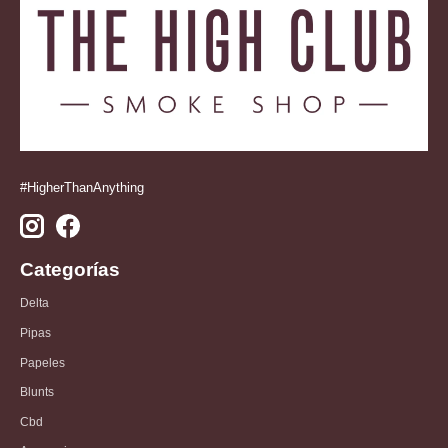
#HigherThanAnything
Categorías
Delta
Pipas
Papeles
Blunts
Cbd