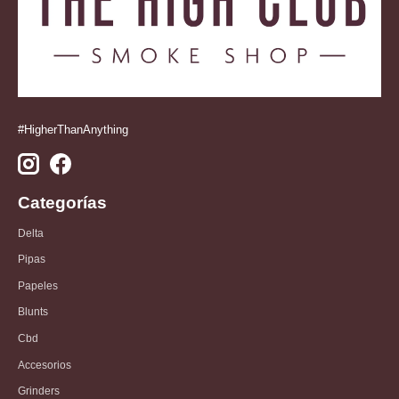
#HigherThanAnything
Categorías
Delta
Pipas
Papeles
Blunts
Cbd
Accesorios
Grinders