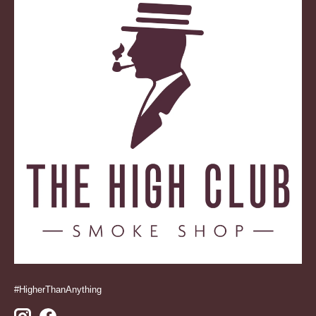
#HigherThanAnything