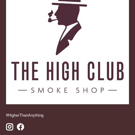
#HigherThanAnything