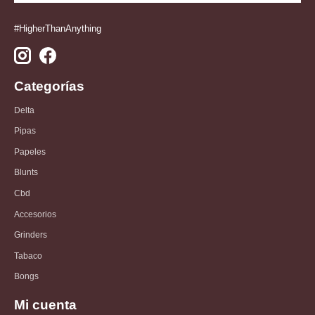
#HigherThanAnything
Categorías
Delta
Pipas
Papeles
Blunts
Cbd
Accesorios
Grinders
Tabaco
Bongs
Mi cuenta