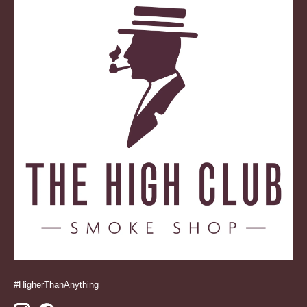
#HigherThanAnything