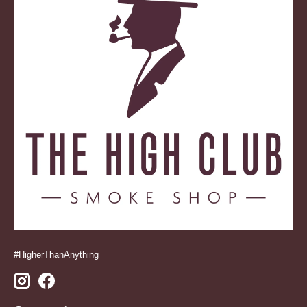
#HigherThanAnything