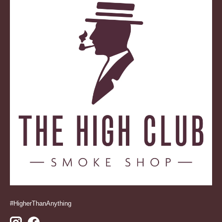
#HigherThanAnything