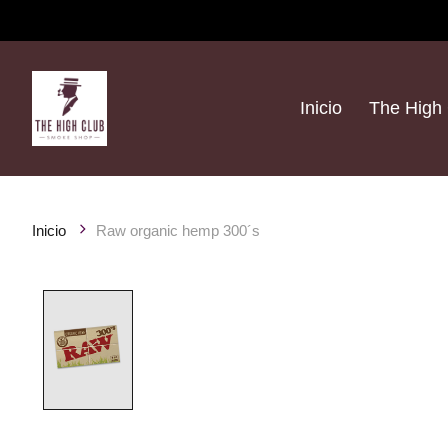
Inicio
The High 
Inicio
Raw organic hemp 300´s
Product image slideshow Items