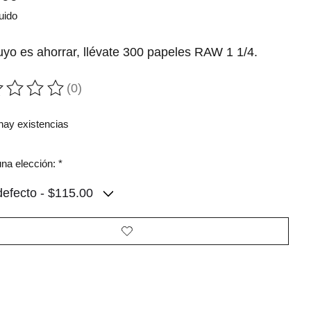
uido
tuyo es ahorrar, llévate 300 papeles RAW 1 1/4.
(0)
ting of this product is
0
out of 5
hay existencias
na elección:
*