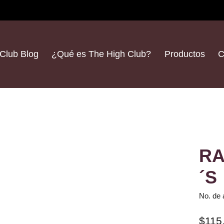
Club Blog
¿Qué es The High Club?
Productos
C
RA
´S
No. de 
$115