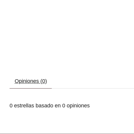
Opiniones (0)
0
estrellas basado en
0
opiniones