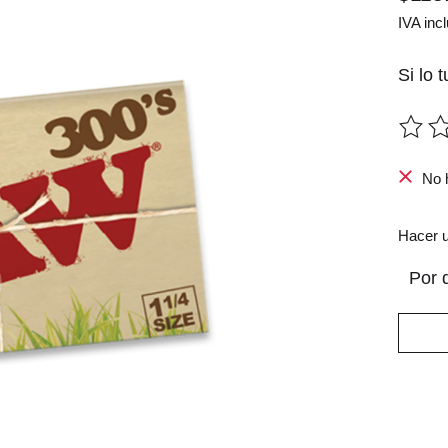
IVA incl
Si lo 
The ra
No 
Hacer u