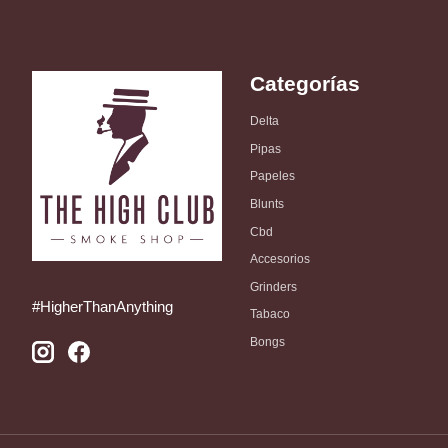
Categorías
Delta
Pipas
Papeles
Blunts
Cbd
Accesorios
Grinders
#HigherThanAnything
Tabaco
Bongs