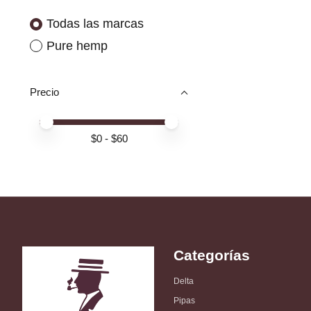
Todas las marcas
Pure hemp
Precio
Price minimum value
Price maximum value
$
0
- $
60
Categorías
Delta
Pipas