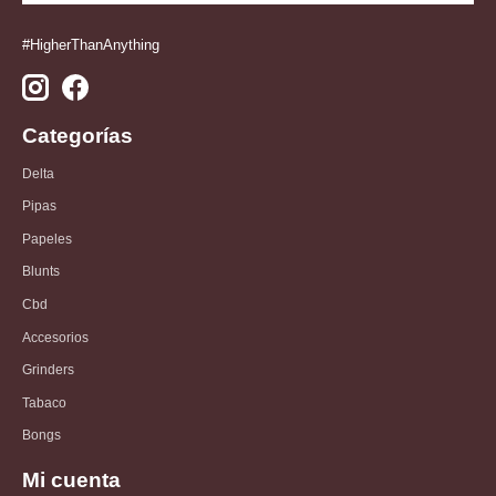
#HigherThanAnything
Categorías
Delta
Pipas
Papeles
Blunts
Cbd
Accesorios
Grinders
Tabaco
Bongs
Mi cuenta