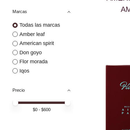
A
Marcas
Todas las marcas
Amber leaf
American spirit
Don goyo
Flor morada
Iqos
Precio
Price minimum value
Price maximum value
$
0
- $
600