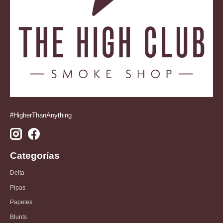
#HigherThanAnything
Categorías
Delta
Pipas
Papeles
Blunts