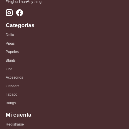
#HigherThanAnything
Categorías
Delta
Pipas
Papeles
Blunts
Cbd
Accesorios
Grinders
Tabaco
Bongs
Mi cuenta
Registrarse