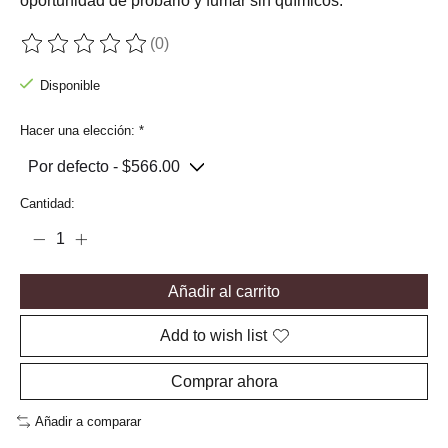
oportunidad de probarlo y fumar sin químicos.
(0)
The rating of this product is
0
out of 5
Disponible
Hacer una elección:
*
Cantidad:
Añadir al carrito
Add to wish list
Comprar ahora
Añadir a comparar