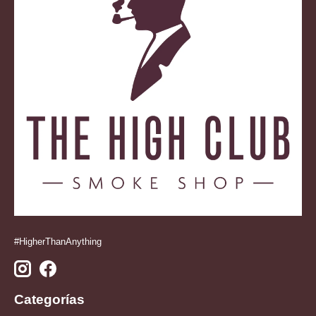
#HigherThanAnything
Categorías