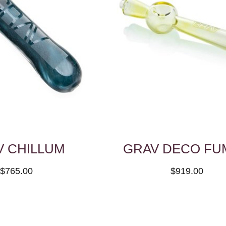
V CHILLUM
GRAV DECO FU
$765.00
$919.00