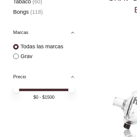
Tabaco
(60)
Bongs
(118)
Marcas
Todas las marcas
Grav
Precio
Price minimum value
Price maximum value
$
0
- $
1500