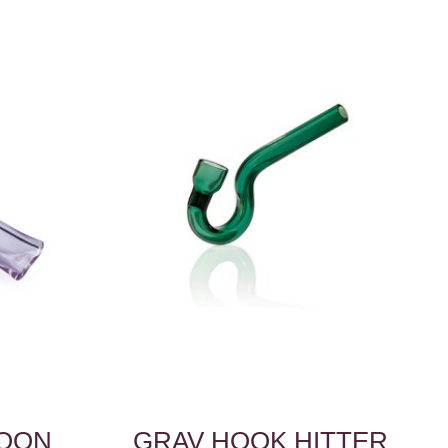
POON
GRAV HOOK HITTER