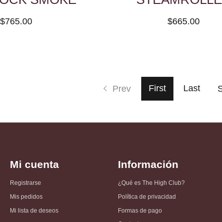
$765.00
$665.00
First
Last
Prev
S
Mi cuenta
Información
Registrarse
¿Qué es The High Club?
Mis pedidos
Política de privacidad
Mi lista de deseos
Formas de pago