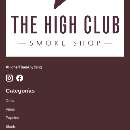
#HigherThanAnything
Categorías
Delta
Pipas
Papeles
Blunts