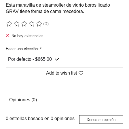
Esta maravilla de steamroller de vidrio borosilicado
GRAV tiene forma de cama mecedora.
(0)
The rating of this product is
0
out of 5
No hay existencias
Hacer una elección:
*
Add to wish list
Opiniones (0)
0
estrellas basado en
0
opiniones
Denos su opinión