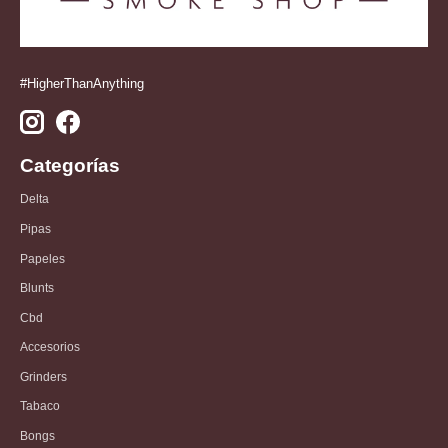
#HigherThanAnything
Categorías
Delta
Pipas
Papeles
Blunts
Cbd
Accesorios
Grinders
Tabaco
Bongs