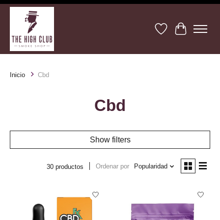
Lista de deseos
Cesta
Inicio
Cbd
Cbd
Show filters
Ordenar por
Popularidad
30 productos