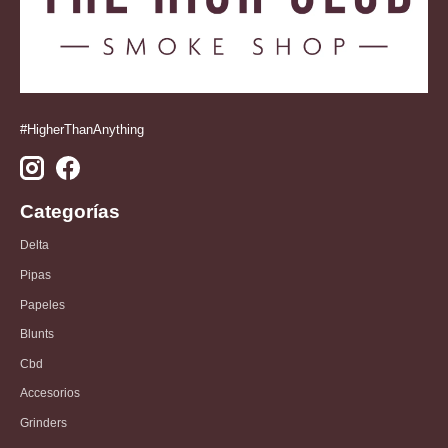
#HigherThanAnything
Categorías
Delta
Pipas
Papeles
Blunts
Cbd
Accesorios
Grinders