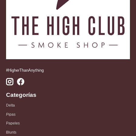
#HigherThanAnything
Categorías
Delta
Pipas
Papeles
Blunts