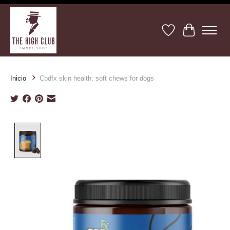
Lista de deseos
Cesta
Inicio
Cbdfx skin health: soft chews for dogs
Product image slideshow Items