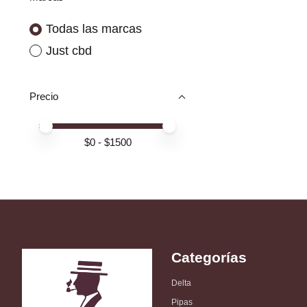
Todas las marcas
Just cbd
Precio
Price minimum value
Price maximum value
$
0
- $
1500
Categorías
Delta
Pipas