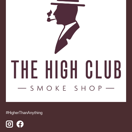
#HigherThanAnything