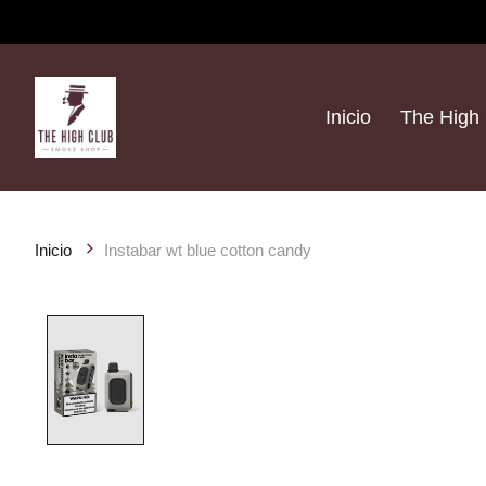
Inicio
The High 
Inicio
Instabar wt blue cotton candy
Product image slideshow Items