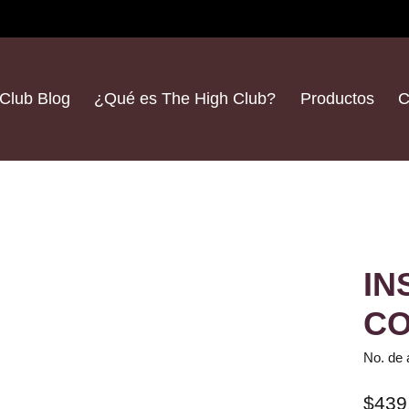
Club Blog
¿Qué es The High Club?
Productos
C
IN
CO
No. de 
$439