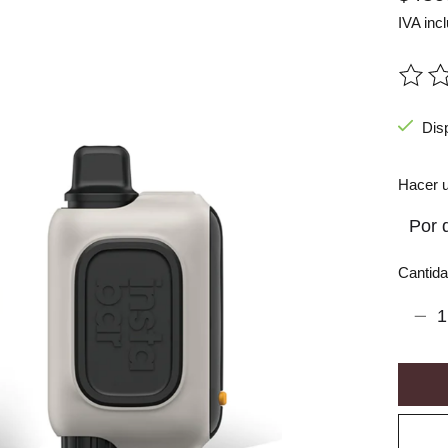
IVA incl
The ra
Dis
Hacer u
Cantida