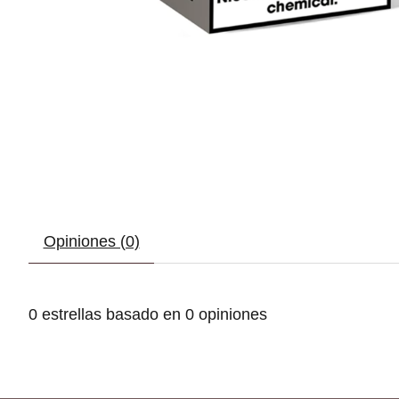
Opiniones (0)
0
estrellas basado en
0
opiniones