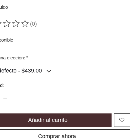
uido
(0)
ting of this product is
0
out of 5
ponible
na elección:
*
d:
Añadir al carrito
Comprar ahora