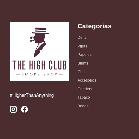
Categorías
Delta
Pipas
Papeles
Blunts
Cbd
Accesorios
Grinders
#HigherThanAnything
Tabaco
Bongs