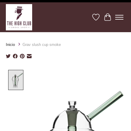
Lista de deseos
Cesta
Inicio
Grav slush cup smoke
Product image slideshow Items