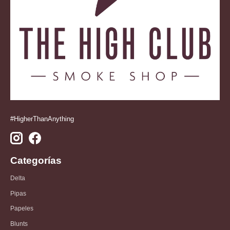
#HigherThanAnything
Categorías
Delta
Pipas
Papeles
Blunts