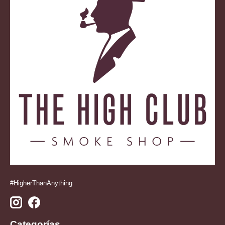
#HigherThanAnything
Categorías