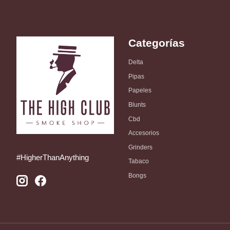
Categorías
Delta
Pipas
Papeles
Blunts
Cbd
Accesorios
Grinders
#HigherThanAnything
Tabaco
Bongs