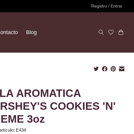
Registro / Entrar
ontacto
Blog
LA AROMATICA
RSHEY'S COOKIES 'N'
EME 3oz
artículo: E434