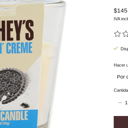
$145
IVA incl
The ra
Dis
Hacer u
Cantida