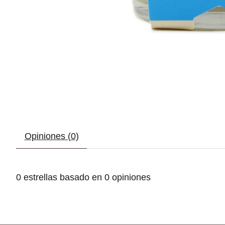
Opiniones (0)
0
estrellas basado en
0
opiniones