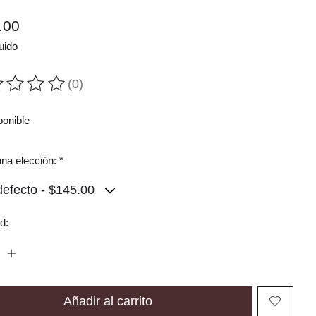
.00
uido
(0)
ting of this product is
0
out of 5
ponible
na elección:
*
d:
Añadir al carrito