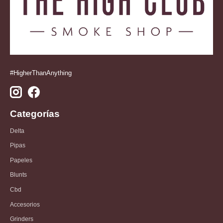
#HigherThanAnything
Categorías
Delta
Pipas
Papeles
Blunts
Cbd
Accesorios
Grinders