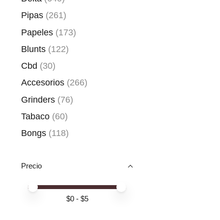
Pipas
(261)
Papeles
(173)
Blunts
(122)
Cbd
(30)
Accesorios
(266)
Grinders
(76)
Tabaco
(60)
Bongs
(118)
Precio
Price minimum value
Price maximum value
$
0
- $
5