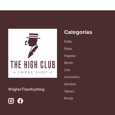
Categorías
Delta
Pipas
Papeles
Blunts
Cbd
Accesorios
Grinders
#HigherThanAnything
Tabaco
Bongs