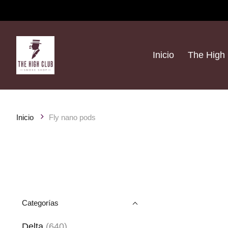
Inicio
The High 
Inicio
Fly nano pods
Categorías
Delta
(640)