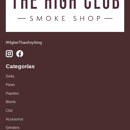
#HigherThanAnything
Categorías
Delta
Pipas
Papeles
Blunts
Cbd
Accesorios
Grinders