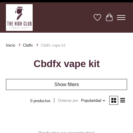
Lista de deseos
Cesta
Inicio
Cbdfx
Cbdfx vape kit
Cbdfx vape kit
Show filters
Ordenar por
Popularidad
0 productos