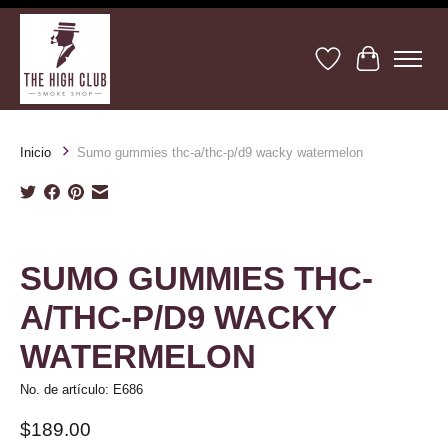
Lista de deseos
Cesta
Inicio
Sumo gummies thc-a/thc-p/d9 wacky watermelon
Product image slideshow Items
SUMO GUMMIES THC-
A/THC-P/D9 WACKY
WATERMELON
No. de artículo: E686
$189.00