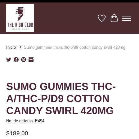
Lista de deseos
Cesta
Inicio
Sumo gummies thc-a/thc-p/d9 cotton candy swirl 420mg
Product image slideshow Items
SUMO GUMMIES THC-
A/THC-P/D9 COTTON
CANDY SWIRL 420MG
No. de artículo: E494
$189.00