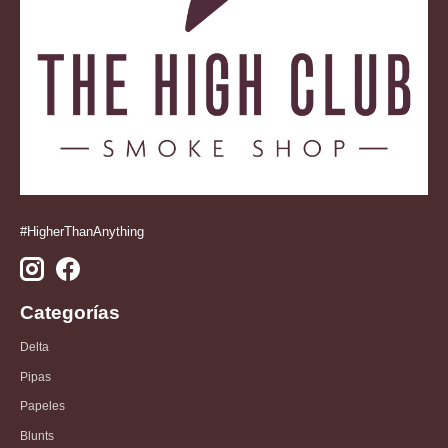
#HigherThanAnything
Categorías
Delta
Pipas
Papeles
Blunts