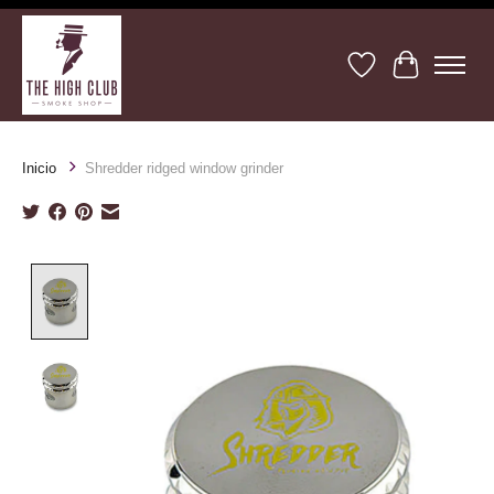
Lista de deseos
Cesta
Inicio
Shredder ridged window grinder
Product image slideshow Items