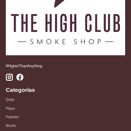
#HigherThanAnything
Categorías
Delta
Pipas
Papeles
Blunts