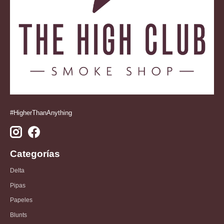
#HigherThanAnything
Categorías
Delta
Pipas
Papeles
Blunts