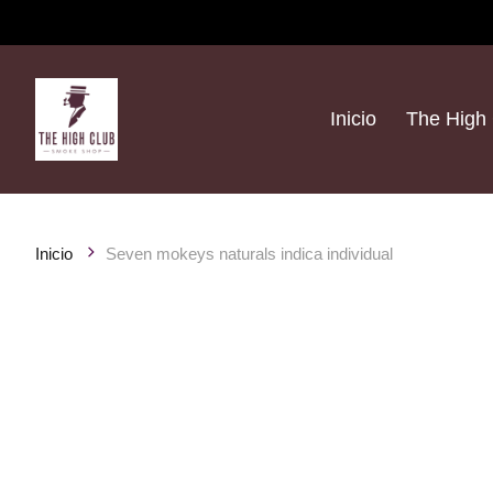
Inicio
The High 
Inicio
Seven mokeys naturals indica individual
Product image slideshow Items