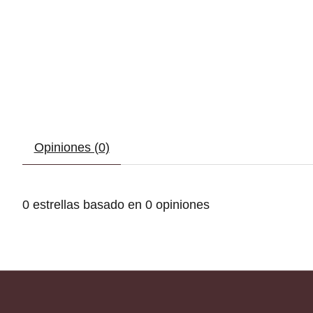
Opiniones (0)
0
estrellas basado en
0
opiniones