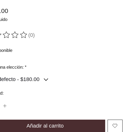
.00
uido
(0)
ting of this product is
0
out of 5
ponible
na elección:
*
d:
Añadir al carrito