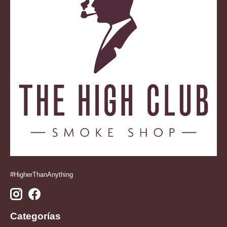
#HigherThanAnything
Categorías