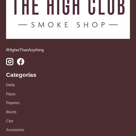
#HigherThanAnything
Categorías
Delta
Pipas
Papeles
Blunts
Cbd
Accesorios