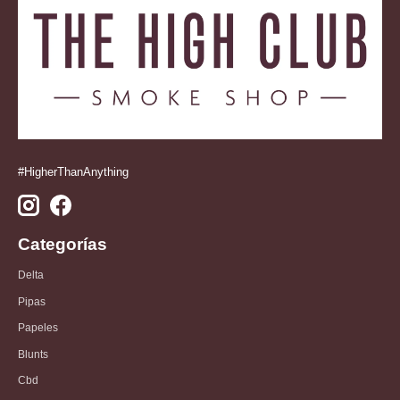
#HigherThanAnything
Categorías
Delta
Pipas
Papeles
Blunts
Cbd