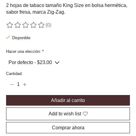
2 hojas de tabaco tamaño King Size en bolsa hermética,
sabor fresa, marca Zig-Zag.
(0)
The rating of this product is
0
out of 5
Disponible
Hacer una elección:
*
Cantidad:
Añadir al carrito
Add to wish list
Comprar ahora