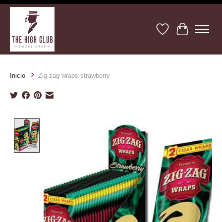
Lista de deseos
Cesta
Inicio
Zig-zag wraps strawberry
Product image slideshow Items