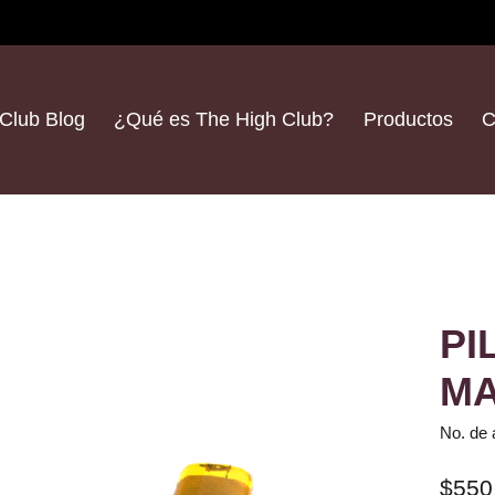
Club Blog
¿Qué es The High Club?
Productos
C
PI
M
No. de 
$550