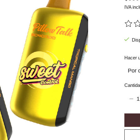
IVA incl
The ra
Dis
Hacer u
Cantida