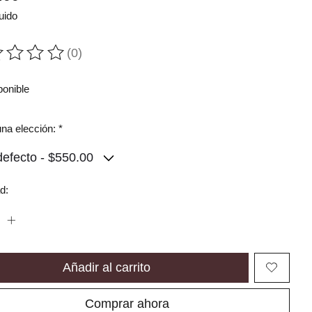
uido
(0)
ting of this product is
0
out of 5
ponible
na elección:
*
d:
Añadir al carrito
Comprar ahora