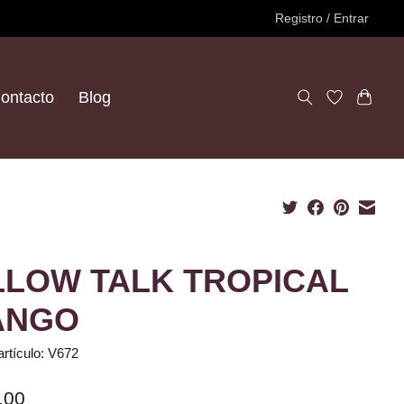
Registro / Entrar
ontacto
Blog
LLOW TALK TROPICAL
ANGO
artículo: V672
.00