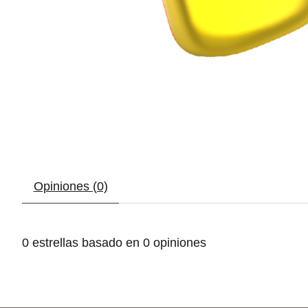
Opiniones (0)
0
estrellas basado en
0
opiniones