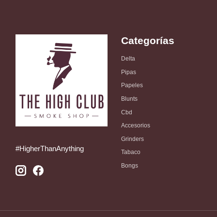
Categorías
Delta
Pipas
Papeles
Blunts
Cbd
Accesorios
Grinders
#HigherThanAnything
Tabaco
Bongs