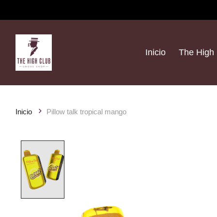
Inicio
The High 
Inicio
Pillow talk tropical mango
Product image slideshow Items