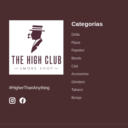
Categorías
Delta
Pipas
Papeles
Blunts
Cbd
Accesorios
Grinders
#HigherThanAnything
Tabaco
Bongs