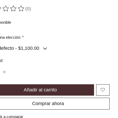
(0)
ting of this product is
0
out of 5
ponible
na elección:
*
d:
Añadir al carrito
Comprar ahora
ir a comparar