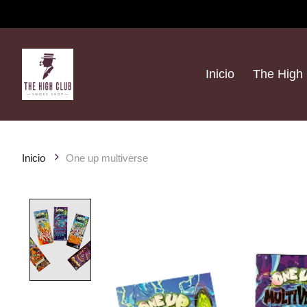
Inicio
The High 
Inicio
One up multiverse
Product image slideshow Items