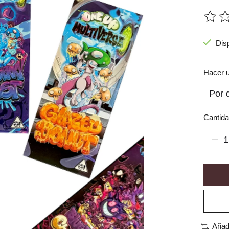
The ra
Dis
Hacer u
Cantida
Añad