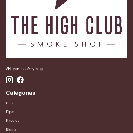
#HigherThanAnything
Categorías
Delta
Pipas
Papeles
Blunts