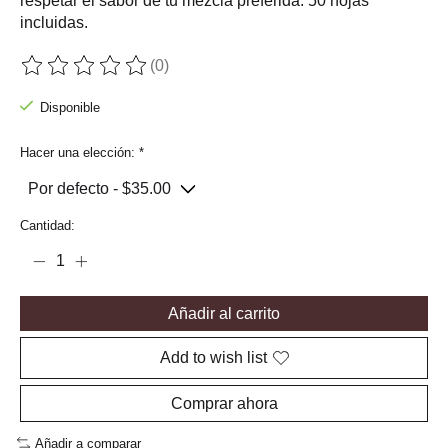
respetar el sabor de tu mezcla preferida. 50 hojas
incluidas.
(0)
The rating of this product is
0
out of 5
Disponible
Hacer una elección:
*
Cantidad:
Añadir al carrito
Add to wish list
Comprar ahora
Añadir a comparar