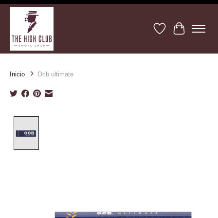
Lista de deseos
Cesta
Inicio
Ocb ultimate
Product image slideshow Items