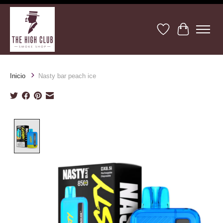
Lista de deseos
Cesta
Inicio
Nasty bar peach ice
Product image slideshow Items