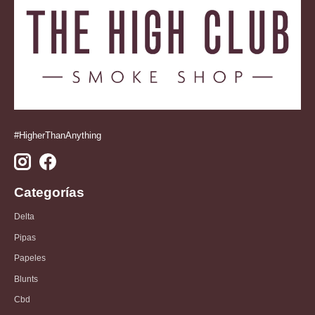
#HigherThanAnything
Categorías
Delta
Pipas
Papeles
Blunts
Cbd