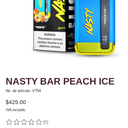
NASTY BAR PEACH ICE
No. de artículo: V754
$425.00
IVA incluido
(0)
The rating of this product is
0
out of 5