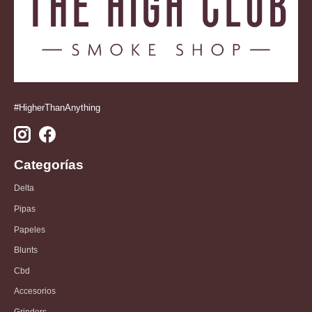
#HigherThanAnything
Categorías
Delta
Pipas
Papeles
Blunts
Cbd
Accesorios
Grinders