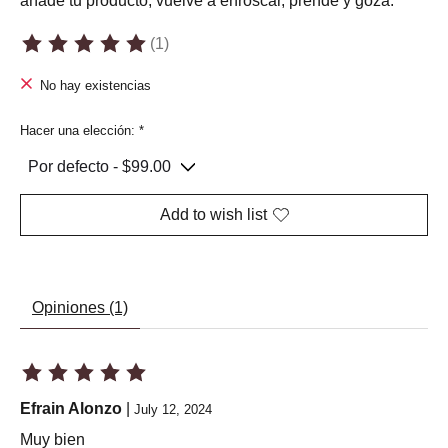
añade tu producto, vuelve a enroscar, prende y goza.
(1)
The rating of this product is
5
out of 5
No hay existencias
Hacer una elección:
*
Add to wish list
Opiniones (1)
The rating of this product is
5
out of 5
Efrain Alonzo
|
July 12, 2024
Muy bien