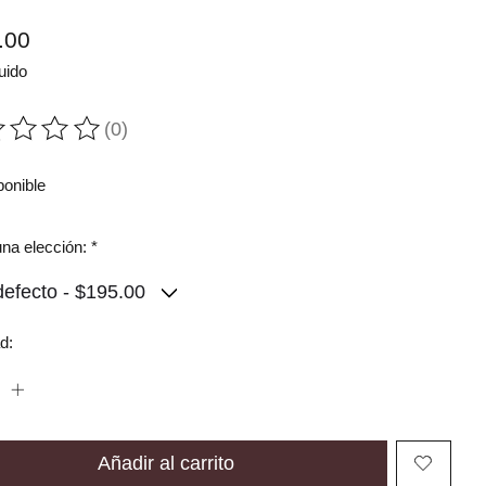
.00
uido
(0)
ting of this product is
0
out of 5
ponible
na elección:
*
d:
Añadir al carrito