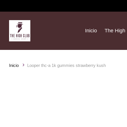
Inicio
The High 
Inicio
Looper thc-a 1k gummies strawberry kush
Product image slideshow Items