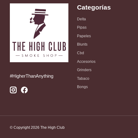
Categorías
Delta
Pipas
Papeles
Blunts
Cbd
Accesorios
Grinders
#HigherThanAnything
Tabaco
Bongs
© Copyright 2026 The High Club