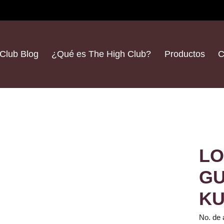
Club Blog
¿Qué es The High Club?
Productos
C
LO
GU
K
No. de 