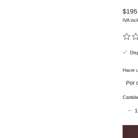
$195
IVA incl
The ra
Dis
Hacer u
Cantida