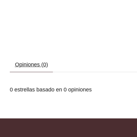
Opiniones (0)
0
estrellas basado en
0
opiniones