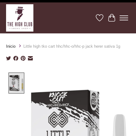
Lista de deseos
Cesta
Inicio
Little high tko cart hhc/hhc-o/hhc-p jack herer sativa 1g
Product image slideshow Items