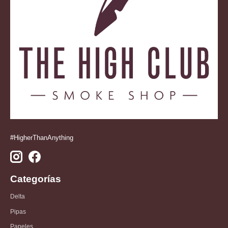
#HigherThanAnything
Categorías
Delta
Pipas
Papeles