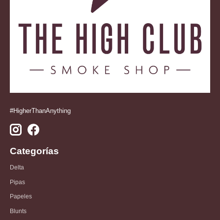
#HigherThanAnything
Categorías
Delta
Pipas
Papeles
Blunts