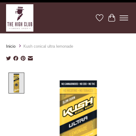
Lista de deseos
Cesta
Inicio
Kush conical ultra lemonade
Product image slideshow Items