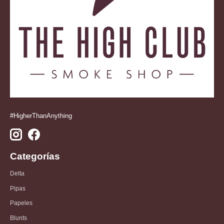
#HigherThanAnything
Categorías
Delta
Pipas
Papeles
Blunts