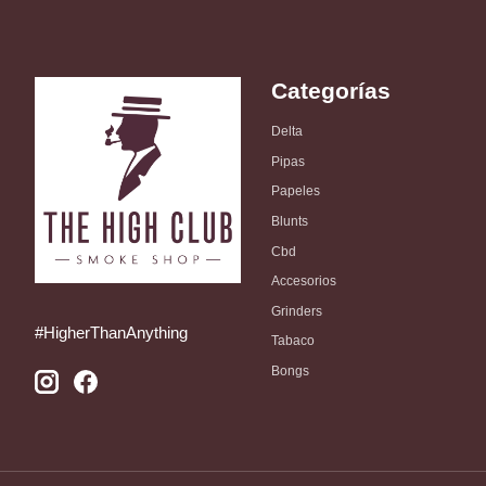
Categorías
Delta
Pipas
Papeles
Blunts
Cbd
Accesorios
Grinders
#HigherThanAnything
Tabaco
Bongs