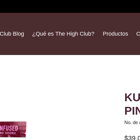
Club Blog
¿Qué es The High Club?
Productos
C
KU
PI
No. de 
$39.