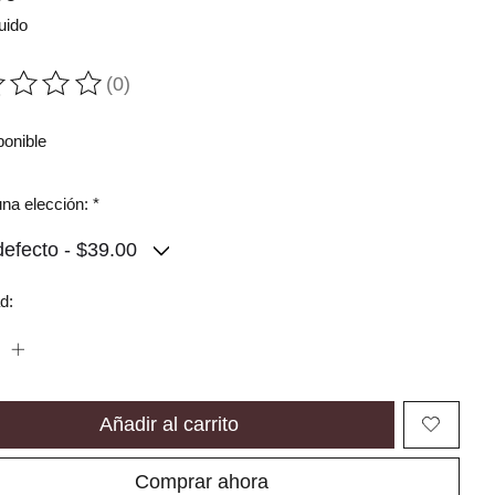
uido
(0)
ting of this product is
0
out of 5
ponible
na elección:
*
d:
Añadir al carrito
Comprar ahora