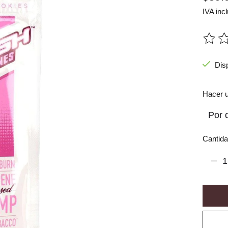
IVA incl
The ra
Dis
Hacer u
Cantida